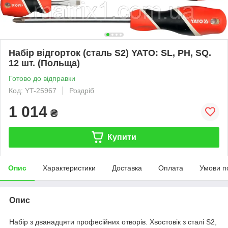
Набір відгорток (сталь S2) YATO: SL, PH, SQ.
12 шт. (Польща)
Готово до відправки
Код: YT-25967
Роздріб
1 014
₴
Купити
Опис
Характеристики
Доставка
Оплата
Умови п
Опис
Набір з дванадцяти професійних отворів. Хвостовік з сталі S2,