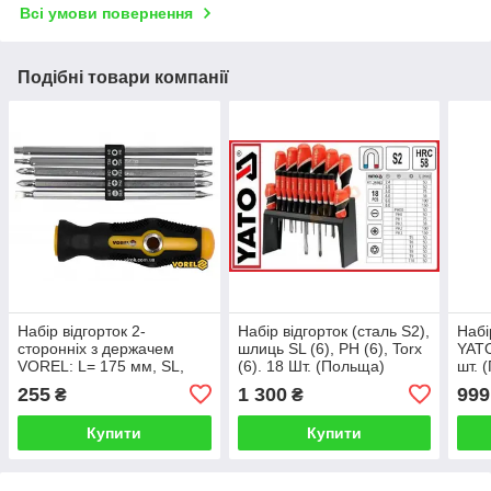
Всі умови повернення
Подібні товари компанії
Набір відгорток 2-
Набір відгорток (сталь S2),
Набі
сторонніх з держачем
шлиць SL (6), PH (6), Torx
YATO
VOREL: L= 175 мм, SL,
(6). 18 Шт. (Польща)
шт. 
PH, PZ, TORX, HEX, Cr-V,
255
1 300
999
₴
₴
6 шт (Польща)
Купити
Купити