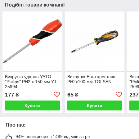
Подібні товари компанії
Викрутка ударна YATO:
Викрутка Ерго хрестова
Викр
"Philips" PH2 х 150 мм YT-
PH2х100 мм TOLSEN
"Phi
25994
259
177
65
237
₴
₴
Купити
Купити
Про нас
94% позитивних з 1499 відгуків за рік