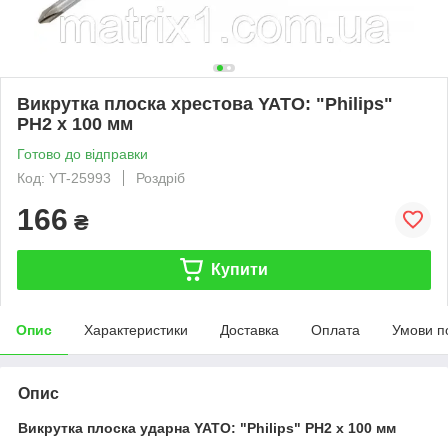
Викрутка плоска хрестова YATO: "Philips"
PH2 х 100 мм
Готово до відправки
Код: YT-25993
Роздріб
166
₴
Купити
Опис
Характеристики
Доставка
Оплата
Умови п
Опис
Викрутка плоска ударна YATO: "Philips" PH2 х 100 мм