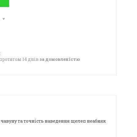
2
протягом 14 днів
за домовленістю
 чавуну та точність наведення щелеп неабияк