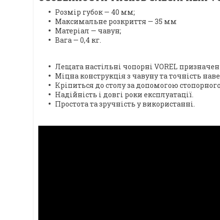
Розмір губок — 40 мм;
Максимальне розкриття — 35 мм
Матеріал — чавун;
Вага — 0,4 кг.
Лещата настільні чопорні VOREL призначені
Міцна конструкція з чавуну та точність нав
Кріпиться до столу за допомогою стопорного
Надійність і довгі роки експлуатації.
Простота та зручність у використанні.