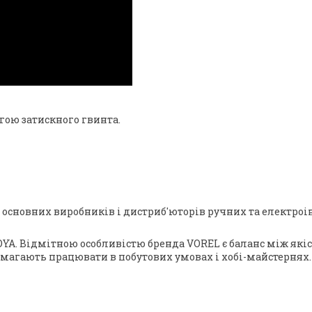
гою затискного гвинта.
 з основних виробників і дистриб'юторів ручних та електр
YA. Відмітною особливістю бренда VOREL є баланс між які
омагають працювати в побутових умовах і хобі-майстернях.