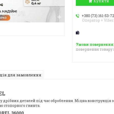
Купити
+380 (73) 161-53-7
Оператор + Viber
повернення товару 
ція для замовлення
EL
 дрібних деталей під час оброблення. Міцна конструкція з
ою стопорного гвинта.
REL 36000