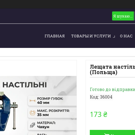
ГЛАВНАЯ
ТОВАРЫ И УСЛУГИ
О НАС
Лещата настіль
(Польща)
Готово до відправк
Код:
36004
173 ₴