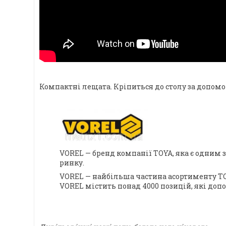
Компактні лещата. Кріпиться до столу за допомо
VOREL — бренд компанії TOYA, яка є одним
ринку.
VOREL — найбільша частина асортименту TO
VOREL містить понад 4000 позицій, які доп