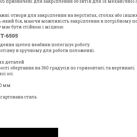
05 призначені для закріплення об'єктів для їх механічної 
жні отвори для закріплення на верстатах, столах або інши
ь-який бік, маючи можливість закріплення в потрібному по
у має бути стійкою і міцною.
T-6505
ведення щелеп неабияк полегшує роботу.
отівку в зручному для роботи положенні.
их деталей
ті обертання на 360 градусів по горизонталі та вертикалі
ої осі
00 мм
агартована сталь