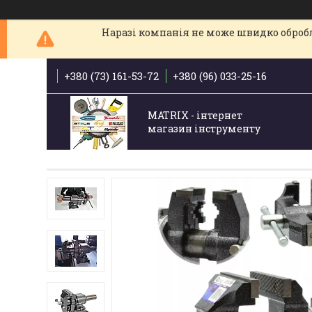
Наразі компанія не може швидко обробля
+380 (73) 161-53-72
+380 (96) 033-25-16
MATRIX - інтернет
магазин інструменту