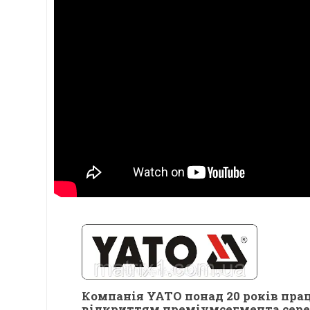
Компанія YATO понад 20 років прац
відкриттям преміумсегмента серед