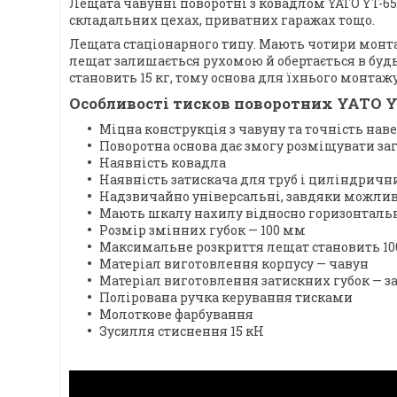
Лещата чавунні поворотні з ковадлом YATO YT-65
складальних цехах, приватних гаражах тощо.
Лещата стаціонарного типу. Мають чотири монта
лещат залишається рухомою й обертається в буд
становить 15 кг, тому основа для їхнього монтаж
Особливості тисков поворотних YATO Y
Міцна конструкція з чавуну та точність на
Поворотна основа дає змогу розміщувати заг
Наявність ковадла
Наявність затискача для труб і циліндричн
Надзвичайно універсальні, завдяки можливос
Мають шкалу нахилу відносно горизонтальн
Розмір змінних губок — 100 мм
Максимальне розкриття лещат становить 1
Матеріал виготовлення корпусу — чавун
Матеріал виготовлення затискних губок — з
Полірована ручка керування тисками
Молоткове фарбування
Зусилля стиснення 15 кН