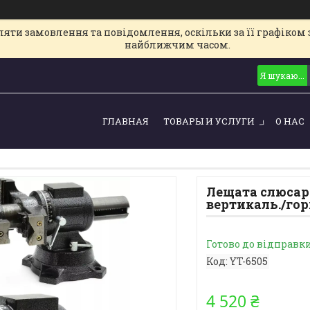
ти замовлення та повідомлення, оскільки за її графіком з
найближчим часом.
ГЛАВНАЯ
ТОВАРЫ И УСЛУГИ
О НАС
Лещата слюсарн
вертикаль./гори
Готово до відправк
Код:
YT-6505
4 520 ₴