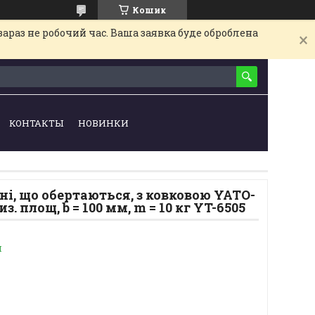
Кошик
араз не робочий час. Ваша заявка буде оброблена
КОНТАКТЫ
НОВИНКИ
і, що обертаються, з ковковою YATO-
з. площ, b = 100 мм, m = 10 кг YT-6505
и