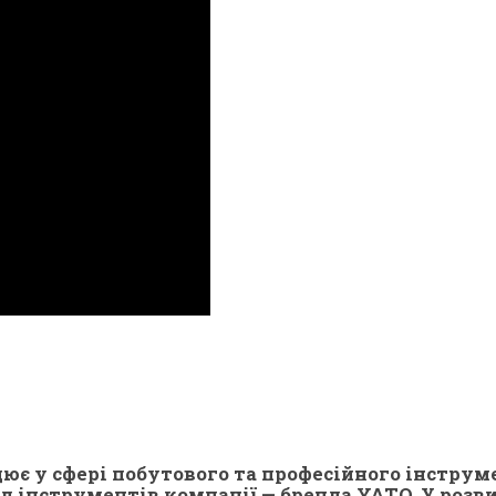
ює у сфері побутового та професійного інструм
 інструментів компанії — бренда YATO. У розв