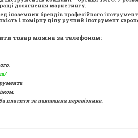
кращі досягнення маркетингу.
еред іноземних брендів професійного інструмент
 якість і помірну ціну ручний інструмент європ
ити товар можна за телефоном:
ого.
ua/
трумента
іжом.
ба платити за паковання перевізника.