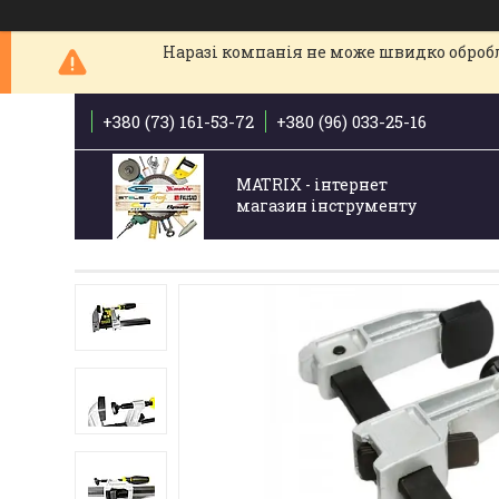
Наразі компанія не може швидко обробля
+380 (73) 161-53-72
+380 (96) 033-25-16
MATRIX - інтернет
магазин інструменту