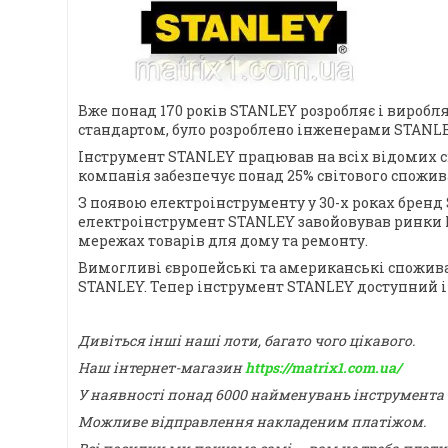
Вже понад 170 років STANLEY розробляє і виробля
стандартом, було розроблено інженерами STANLEY
Інструмент STANLEY працював на всіх відомих сві
компанія забезпечує понад 25% світового спожив
З появою електроінструменту у 30-х роках бренд 
електроінструмент STANLEY завойовував ринки Пі
мережах товарів для дому та ремонту.
Вимогливі європейські та американські спожива
STANLEY. Тепер інструмент STANLEY доступний і 
Дивіться інші наші лоти, багато чого цікавого.
Наш інтернет-магазин
https://matrix1.com.ua/
У наявності понад 6000 найменувань інструмента
Можливе відправлення накладеним платіжом.