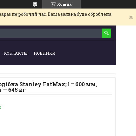
Кошик
араз не робочий час. Ваша заявка буде оброблена
КОНТАКТЫ
НОВИНКИ
ібна Stanley FatMax; l = 600 мм,
 — 645 кг
и