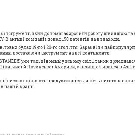
є інструмент, який допомагає зробити роботу швидшою та зр
. В активі компанії понад 150 патентів на винаходи.
тових будах 19-го і 20-го століття. Зараз він є найпопуляр
ання, постачаючи інструмент на всі континенти.
STANLEY, уже тоді відомий у всьому світі, також приєднався
внічної й Латинської Америки, а пізніше з'явився в Азії 
чі високо оцінюють продуктивність, якість виготовлення 
в нашій країні.