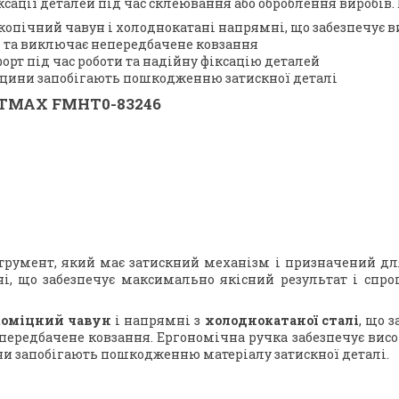
ації деталей під час склеювання або оброблення виробів. 
копічний чавун і холоднокатані напрямні, що забезпечує в
я та виключає непередбачене ковзання
рт під час роботи та надійну фіксацію деталей
убцини запобігають пошкодженню затискної деталі
ATMAX FMHT0-83246
трумент, який має затискний механізм і призначений для
, що забезпечує максимально якісний результат і спро
коміцний чавун
і напрямні з
холоднокатаної сталі
, що 
ередбачене ковзання. Ергономічна ручка забезпечує висо
ини запобігають пошкодженню матеріалу затискної деталі.