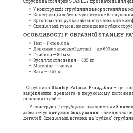
Струбцина столярна STANLEY призначена для фікс
У конструкції струбцини використаний виос
Конструкція забезпечує потужне блокуванн
Ергономічна ручка забезпечує високий комфо
Спеціальні гумові накладки на губках стр
ОСОБЛИВОСТІ F-ОБРАЗНОЇ STANLEY F
Тип — F-подібна
Довжина затискної деталі — до 600 мм
Глибина — 80 мм
Зусилля стиснення — 635 кг
Матеріал — чавун
Вага — 0.67 кг.
Струбцина
Stanley Fatmax F-подібна
— це інс
закріплення предмета в нерухомому положенні
різновидів робіт.
У конструкції струбцини використаний
висо
забезпечує
потужне блокування
і виключає неп
деталей; Спеціальні вставки на "губках" струбц