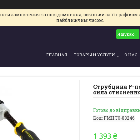
ти замовлення та повідомлення, оскільки за її графіком з
найближчим часом.
ГЛАВНАЯ
ТОВАРЫ И УСЛУГИ
О НАС
Струбцина F-под
сила стиснення
Готово до відправк
Код:
FMHT0-83246
1 393 ₴