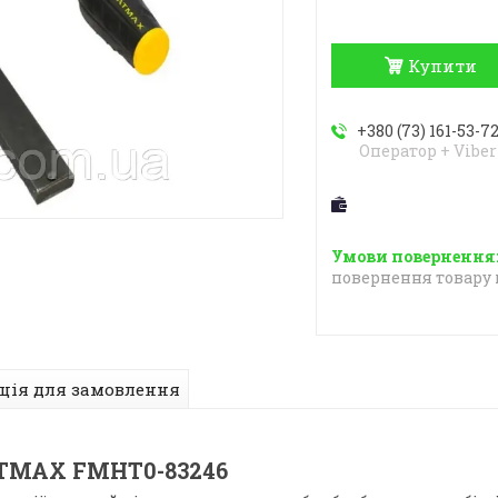
Купити
+380 (73) 161-53-7
Оператор + Viber
повернення товару 
ція для замовлення
ATMAX FMHT0-83246