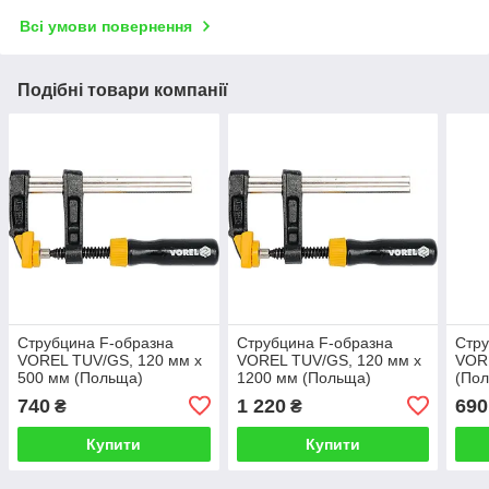
Всі умови повернення
Подібні товари компанії
Струбцина F-образна
Струбцина F-образна
Стру
VOREL TUV/GS, 120 мм x
VOREL TUV/GS, 120 мм x
VORE
500 мм (Польща)
1200 мм (Польща)
(По
740
1 220
690
₴
₴
Купити
Купити