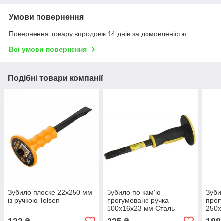
Умови повернення
Повернення товару впродовж 14 днів за домовленістю
Всі умови повернення
Подібні товари компанії
Зубило плоске 22х250 мм
Зубило по кам'ю
Зуби
із ручкою Tolsen
прогумоване ручка
про
300х16х23 мм Сталь
250х
44053
440
133
225
188