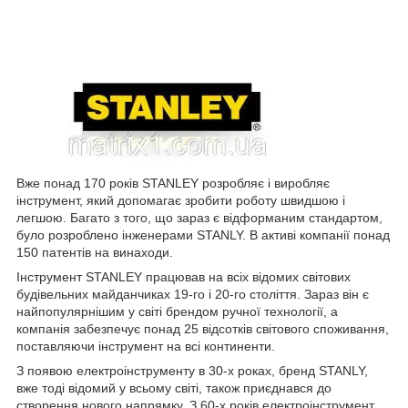
Вже понад 170 років STANLEY розробляє і виробляє
інструмент, який допомагає зробити роботу швидшою і
легшою. Багато з того, що зараз є відформаним стандартом,
було розроблено інженерами STANLY. В активі компанії понад
150 патентів на винаходи.
Інструмент STANLEY працював на всіх відомих світових
будівельних майданчиках 19-го і 20-го століття. Зараз він є
найпопулярнішим у світі брендом ручної технології, а
компанія забезпечує понад 25 відсотків світового споживання,
поставляючи інструмент на всі континенти.
З появою електроінструменту в 30-х роках, бренд STANLY,
вже тоді відомий у всьому світі, також приєднався до
створення нового напрямку. З 60-х років електроінструмент