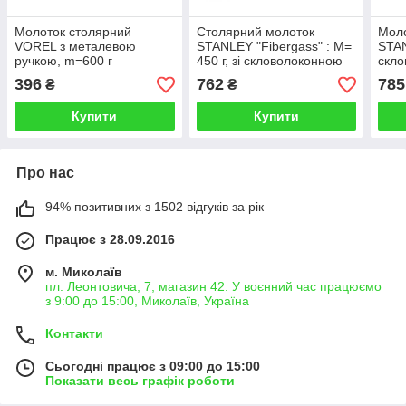
Молоток столярний
Столярний молоток
Мол
VOREL з металевою
STANLEY "Fibergass" : M=
STAN
ручкою, m=600 г
450 г, зі скловолоконною
скло
ручкою
m=2
396
762
785
₴
₴
Купити
Купити
Про нас
94% позитивних з 1502 відгуків за рік
Працює з 28.09.2016
м. Миколаїв
пл. Леонтовича, 7, магазин 42. У воєнний час працюємо
з 9:00 до 15:00, Миколаїв, Україна
Контакти
Сьогодні працює з 09:00 до 15:00
Показати весь графік роботи