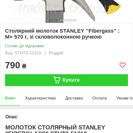
Столярний молоток STANLEY "Fibergass" :
M= 570 г, зі скловолоконною ручкою
Готово до відправки
Код: STHT0-51310
Роздріб
790
₴
Купити
Опис
Характеристики
Доставка
Оплата
Умови п
Опис
МОЛОТОК СТОЛЯРНЫЙ STANLEY