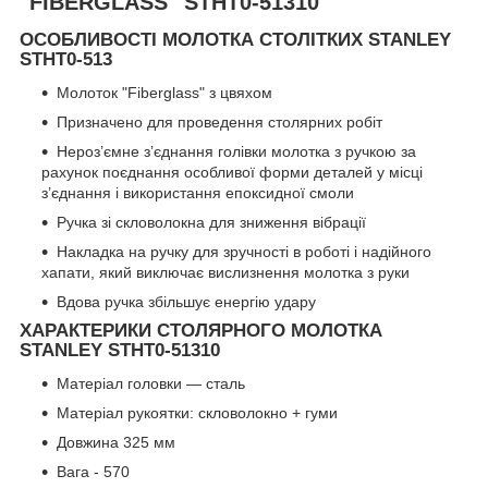
"FIBERGLASS" STHT0-51310
ОСОБЛИВОСТІ МОЛОТКА СТОЛІТКИХ STANLEY
STHT0-513
Молоток "Fiberglass" з цвяхом
Призначено для проведення столярних робіт
Нероз’ємне з’єднання голівки молотка з ручкою за
рахунок поєднання особливої форми деталей у місці
з’єднання і використання епоксидної смоли
Ручка зі скловолокна для зниження вібрації
Накладка на ручку для зручності в роботі і надійного
хапати, який виключає вислизнення молотка з руки
Вдова ручка збільшує енергію удару
ХАРАКТЕРИКИ СТОЛЯРНОГО МОЛОТКА
STANLEY STHT0-51310
Матеріал головки — cталь
Матеріал рукоятки: скловолокно + гуми
Довжина 325 мм
Вага - 570