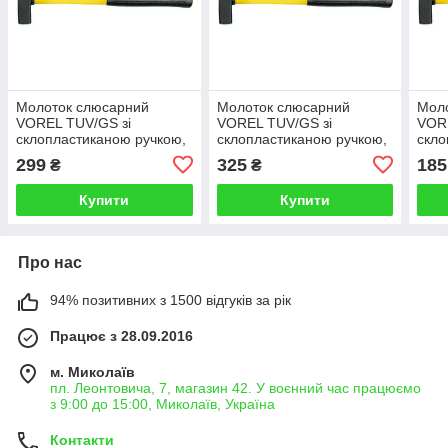
Молоток слюсарний
Молоток слюсарний
Мол
VOREL TUV/GS зі
VOREL TUV/GS зі
VORE
склопластиканою ручкою,
склопластиканою ручкою,
скло
m=500
m=600
m=2
299
325
185
₴
₴
Купити
Купити
Про нас
94% позитивних з 1500 відгуків за рік
Працює з 28.09.2016
м. Миколаїв
пл. Леонтовича, 7, магазин 42. У воєнний час працюємо
з 9:00 до 15:00, Миколаїв, Україна
Контакти