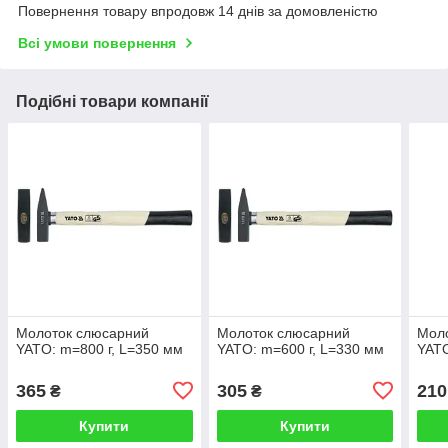
Повернення товару впродовж 14 днів за домовленістю
Всі умови повернення
Подібні товари компанії
Молоток слюсарний
Молоток слюсарний
Мол
YATO: m=800 г, L=350 мм
YATO: m=600 г, L=330 мм
YATO
365
305
210
₴
₴
Купити
Купити