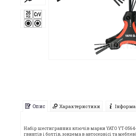
Опис
Характеристики
Інформа
Набір шестигранних ключів марки YATO YT-05644
гвинтів і болтів, зокрема в автосервісі та мебл