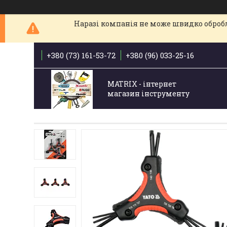
Наразі компанія не може швидко обробля
+380 (73) 161-53-72
+380 (96) 033-25-16
MATRIX - інтернет
магазин інструменту