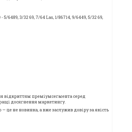
- 5/6489, 3/32 69, 7/64 Las, 1/86714, 9/6449, 5/32 69,
ався відкриттям преміумсегмента серед
йкращі досягнення маркетингу.
— це не новинка, а вже заслужив довіру за якість