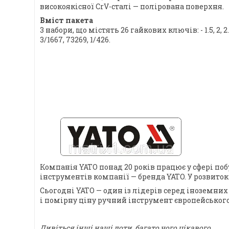
високоякісної CrV-сталі — полірована поверхня.
Вміст пакета
3 набори, що містять 26 гайкових ключів: - 1.5, 2, 2.5, 3
3/1667, 73269, 1/426.
Компанія YATO понад 20 років працює у сфері по
інструментів компанії — бренда YATO. У розвито
Сьогодні YATO — один із лідерів серед іноземних
і помірну ціну ручний інструмент європейського
Дивіться інші наші лоти, багато чого цікавого.