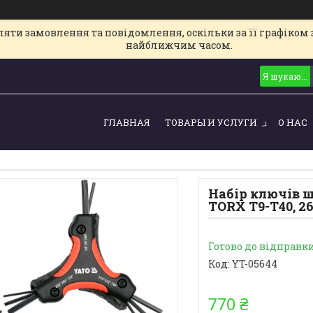
ти замовлення та повідомлення, оскільки за її графіком з
найближчим часом.
ГЛАВНАЯ
ТОВАРЫ И УСЛУГИ
О НАС
Набір ключів ш
TORX T9-T40, 26
Готово до відправк
Код:
YT-05644
770 ₴