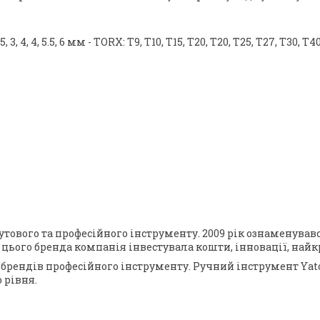
, 4, 4, 5.5, 6 мм - TORX: T9, T10, T15, T20, T20, T25, T27, T30, T40 
бутового та професійного інструменту. 2009 рік ознаменув
к цього бренда компанія інвестувала кошти, інновації, на
 брендів професійного інструменту. Ручний інструмент Yato 
 рівня.