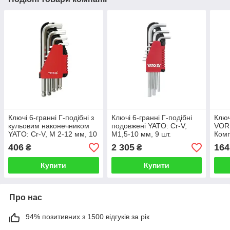
Ключі 6-гранні Г-подібні з
Ключі 6-гранні Г-подібні
Ключ
кульовим наконечником
подовжені YATO: Cr-V,
VORE
YATO: Cr-V, М 2-12 мм, 10
М1,5-10 мм, 9 шт.
Комп
шт.
406
2 305
164
₴
₴
Купити
Купити
Про нас
94% позитивних з 1500 відгуків за рік