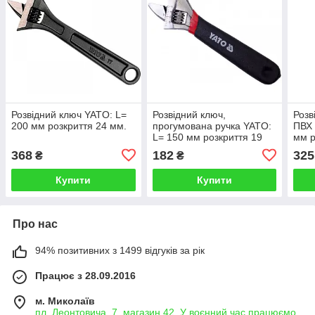
Розвідний ключ YATO: L=
Розвідний ключ,
Розв
200 мм розкриття 24 мм.
прогумована ручка YATO:
ПВХ 
L= 150 мм розкриття 19
мм р
мм.
368
182
325
₴
₴
Купити
Купити
Про нас
94% позитивних з 1499 відгуків за рік
Працює з 28.09.2016
м. Миколаїв
пл. Леонтовича, 7, магазин 42. У воєнний час працюємо