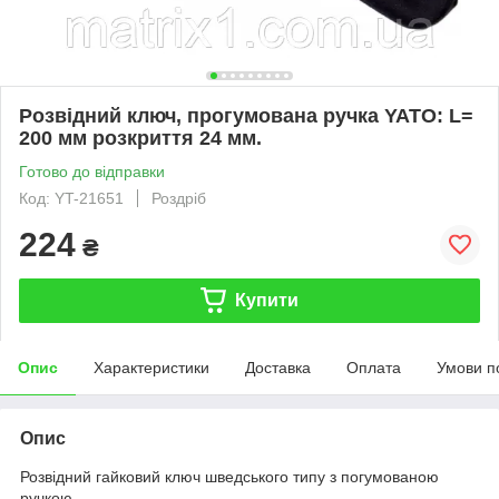
Розвідний ключ, прогумована ручка YATO: L=
200 мм розкриття 24 мм.
Готово до відправки
Код: YT-21651
Роздріб
224
₴
Купити
Опис
Характеристики
Доставка
Оплата
Умови п
Опис
Розвідний гайковий ключ шведського типу з погумованою
ручкою