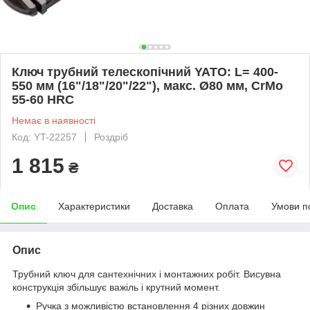
Ключ трубний телескопічний YATO: L= 400-
550 мм (16"/18"/20"/22"), макс. Ø80 мм, CrMo
55-60 HRC
Немає в наявності
Код: YT-22257
Роздріб
1 815
₴
Опис
Характеристики
Доставка
Оплата
Умови п
Опис
Трубний ключ для сантехнічних і монтажних робіт. Висувна
конструкція збільшує важіль і крутний момент.
Ручка з можливістю встановлення 4 різних довжин