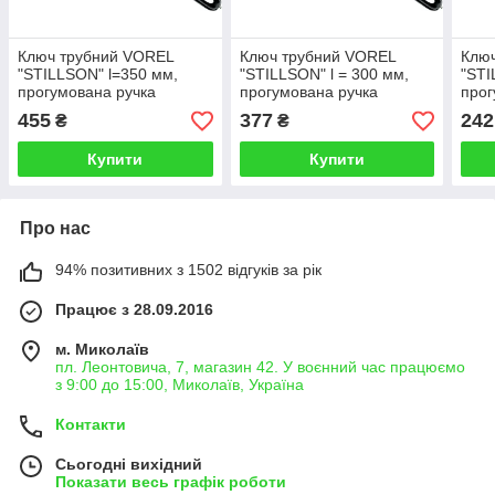
Ключ трубний VOREL
Ключ трубний VOREL
Клю
"STILLSON" l=350 мм,
"STILLSON" l = 300 мм,
"STI
прогумована ручка
прогумована ручка
прог
455
377
242
₴
₴
Купити
Купити
Про нас
94% позитивних з 1502 відгуків за рік
Працює з 28.09.2016
м. Миколаїв
пл. Леонтовича, 7, магазин 42. У воєнний час працюємо
з 9:00 до 15:00, Миколаїв, Україна
Контакти
Сьогодні вихідний
Показати весь графік роботи