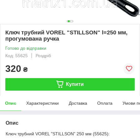
Ключ трубний VOREL "STILLSON" l=250 мм,
прогумована ручка
Готово до відправки
Код: 55625
Роздріб
320
₴
Купити
Опис
Характеристики
Доставка
Оплата
Умови п
Опис
Ключ трубний VOREL "STILLSON" 250 мм (55625):