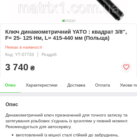
Ключ динамометричний YATO : квадрат 3/8",
F= 25- 125 Нм, L= 415-440 мм (Польща)
Немає в наявності
Код: YT-07733
Роздріб
3 740
₴
Опис
Характеристики
Доставка
Оплата
Умови п
Опис
Динамометричний ключ призначений для точного затиску та
затягування різьбових з'єднань із зусиллям у певний момент.
Рекомендується для автосервісу.
виготовлений із міцної сталі стійкий до забруднень,