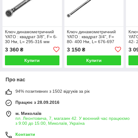
Ключ динамометричний
Ключ динамометричний
Клю
YATO : квадрат 3/8", F= 6-
YATO : квадрат 3/4", F=
YATO
30 Нм, L= 295-316 мм
80- 400 Нм, L= 676-697
42- 
(Польща)
мм (Польща)
(По
3 360
3 150
3 0
₴
₴
Купити
Купити
Про нас
94% позитивних з 1502 відгуків за рік
Працює з 28.09.2016
м. Миколаїв
пл. Леонтовича, 7, магазин 42. У воєнний час працюємо
з 9:00 до 15:00, Миколаїв, Україна
Контакти