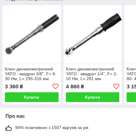
Ключ динамометричний
Ключ динамометричний
Клю
YATO : квадрат 3/8", F= 6-
YATO : квадрат 1/4", F= 2-
YATO
30 Нм, L= 295-316 мм
10 Нм, L= 281 мм
80- 
(Польща)
(Польща)
мм 
3 360
4 860
3 1
₴
₴
Купити
Купити
Про нас
94% позитивних з 1507 відгуків за рік