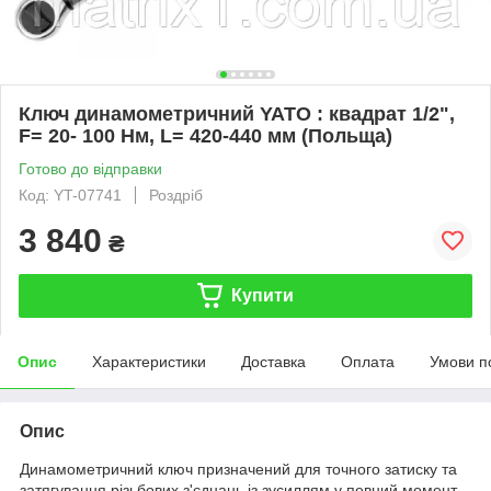
Ключ динамометричний YATO : квадрат 1/2",
F= 20- 100 Нм, L= 420-440 мм (Польща)
Готово до відправки
Код: YT-07741
Роздріб
3 840
₴
Купити
Опис
Характеристики
Доставка
Оплата
Умови п
Опис
Динамометричний ключ призначений для точного затиску та
затягування різьбових з'єднань із зусиллям у певний момент.