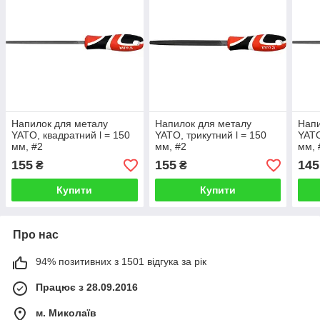
Напилок для металу
Напилок для металу
Напи
YATO, квадратний l = 150
YATO, трикутний l = 150
YATO
мм, #2
мм, #2
мм, 
155
155
145
₴
₴
Купити
Купити
Про нас
94% позитивних з 1501 відгука за рік
Працює з 28.09.2016
м. Миколаїв