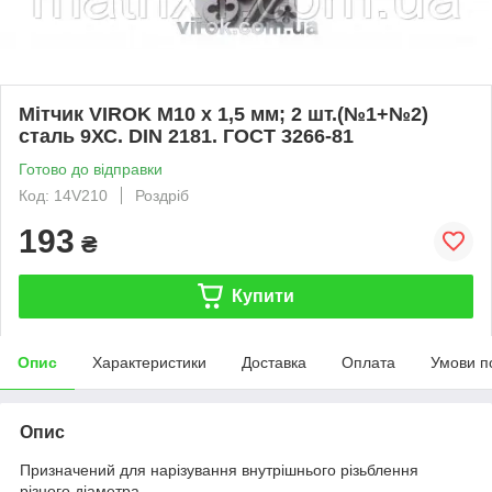
Мітчик VIROK М10 х 1,5 мм; 2 шт.(№1+№2)
сталь 9ХС. DIN 2181. ГОСТ 3266-81
Готово до відправки
Код: 14V210
Роздріб
193
₴
Купити
Опис
Характеристики
Доставка
Оплата
Умови п
Опис
Призначений для нарізування внутрішнього різьблення
різного діаметра.