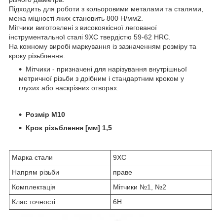
Підходить для роботи з кольоровими металами та сталями,
межа міцності яких становить 800 Н/мм2.
Мітчики виготовлені з високоякісної легованої
інструментальної сталі 9ХС твердістю 59-62 HRC.
На кожному виробі маркування із зазначенням розміру та
кроку різьблення.
Мітчики - призначені для нарізування внутрішньої
метричної різьби з дрібним і стандартним кроком у
глухих або наскрізних отворах.
Розмір M10
Крок різьблення [мм] 1,5
Марка стали
9ХС
Напрям різьби
праве
Комплектація
Мітчики №1, №2
Клас точності
6H