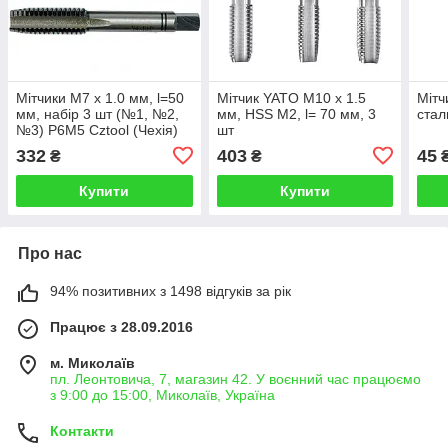
Мітчики М7 х 1.0 мм, l=50
Мітчик YATO М10 х 1.5
Мітч
мм, набір 3 шт (№1, №2,
мм, HSS М2, l= 70 мм, 3
стал
№3) Р6М5 Cztool (Чехія)
шт
332
403
45
₴
₴
Купити
Купити
Про нас
94% позитивних з 1498 відгуків за рік
Працює з 28.09.2016
м. Миколаїв
пл. Леонтовича, 7, магазин 42. У воєнний час працюємо
з 9:00 до 15:00, Миколаїв, Україна
Контакти