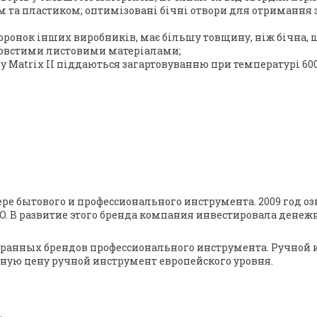
 та пластиком; оптимізовані бічні отвори для отримання 
оронок інших виробників, має більшу товщину, ніж бічна, щ
 товстими листовими матеріалами;
пу Matrix II піддаються загартовуванню при температурі 600
фере бытового и профессионального инструмента. 2009 год
O. В развитие этого бренда компания инвестировала дене
транных брендов профессионального инструмента. Ручной ин
ную цену ручной инструмент европейского уровня.