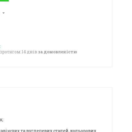
2
протягом 14 днів
за домовленістю
х;
жавіючих та вуглецевих сталей, кольорових