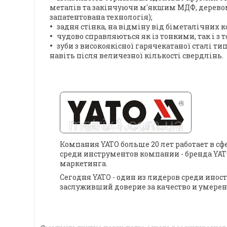
металів та закінчуючи м'якшим МДФ, деревом
запатентована технологія);
задня стінка, на відміну від біметалічних к
чудово справляються як із тонкими, так і з
зуби з високоякісної гарячекатаної сталі ти
навіть після величезної кількості свердлінь.
Компания YATO больше 20 лет работает в с
среди инструментов компании - бренда YAT
маркетинга.
Сегодня YATO - один из лидеров среди инос
заслуживший доверие за качество и умерен