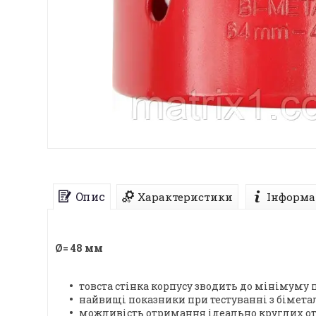
Опис
Характеристики
Інформа
Ø= 48 мм
товста стінка корпусу зводить до мінімуму 
найвищі показники при тестуванні з бімет
можливість отримання ідеально круглих отв