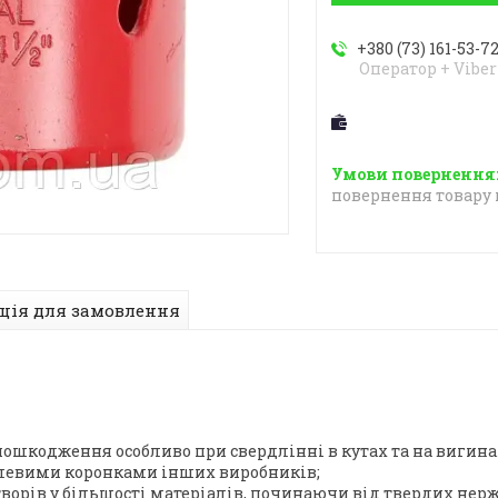
+380 (73) 161-53-7
Оператор + Viber
повернення товару 
ція для замовлення
пошкодження особливо при свердлінні в кутах та на вигина
алевими коронками інших виробників;
орів у більшості матеріалів, починаючи від твердих нер