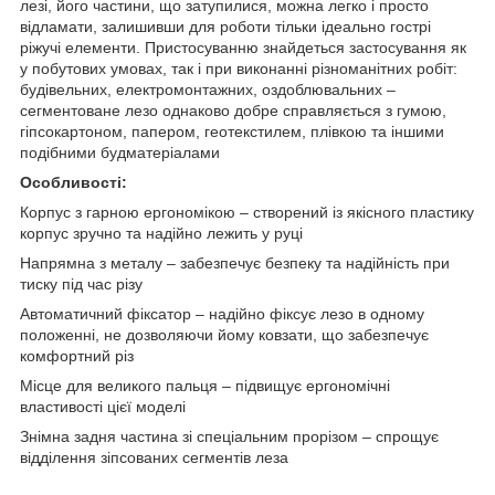
лезі, його частини, що затупилися, можна легко і просто
відламати, залишивши для роботи тільки ідеально гострі
ріжучі елементи. Пристосуванню знайдеться застосування як
у побутових умовах, так і при виконанні різноманітних робіт:
будівельних, електромонтажних, оздоблювальних –
сегментоване лезо однаково добре справляється з гумою,
гіпсокартоном, папером, геотекстилем, плівкою та іншими
подібними будматеріалами
Особливості:
Корпус з гарною ергономікою – створений із якісного пластику
корпус зручно та надійно лежить у руці
Напрямна з металу – забезпечує безпеку та надійність при
тиску під час різу
Автоматичний фіксатор – надійно фіксує лезо в одному
положенні, не дозволяючи йому ковзати, що забезпечує
комфортний різ
Місце для великого пальця – підвищує ергономічні
властивості цієї моделі
Знімна задня частина зі спеціальним прорізом – спрощує
відділення зіпсованих сегментів леза