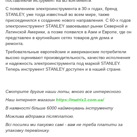
поставляючи інструмент на всі континенти.
С появлением электроинструмента в 30-х годах, бренд
STANLEY, уже тогда известный во всем мире, также
присоединился к созданию нового направления. С 60-х годов
электроинструмент STANLEY завоевывал рынки Северной и
Латинской Америки, а позже появился в Азии и Европе, где он
представлен в крупнейших сетях товаров для дома и
ремонта.
Требовательные европейские и американские потребители
высоко оценивают производительность, качество исполнения
и надежность электроинструмента под маркой STANLEY.
Теперь инструмент STANLEY доступен и в нашей стране.
Смотрите другие наши лоты, много все интересного.
Наш інтернет магазин
https://matrix1.com.ua/
В наявності більше 6000 найменувань інструменту
Можлива відправка післяплатою.
Всі посилки ми пакуємо самі - вам не треба платити за
упаковку перевізнику.