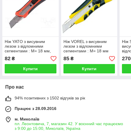
Ніж YATO з висувним
Ніж VOREL з висувним
Ніж 
лезом з відломними
лезом з відломними
вису
сегментами : M= 18 мм,
сегментами : М= 18 мм
відл
SK5, ABS/TPR, фіксатор
леза
82
85
270
₴
₴
Купити
Купити
Про нас
94% позитивних з 1502 відгуків за рік
Працює з 28.09.2016
м. Миколаїв
пл. Леонтовича, 7, магазин 42. У воєнний час працюємо
з 9:00 до 15:00, Миколаїв, Україна