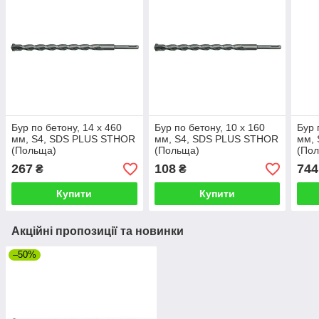
Бур по бетону, 14 x 460
Бур по бетону, 10 x 160
Бур 
мм, S4, SDS PLUS STHOR
мм, S4, SDS PLUS STHOR
мм,
(Польща)
(Польща)
(По
267
108
744
₴
₴
Купити
Купити
Акційні пропозиції та новинки
–50%