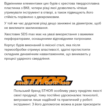
Відмінними елементами цих бурів є хрестова твердосплавна
пластинка з ВК8, чотири різці якої дозволяють чіткіше
утримувати інструмент в отворі, а також підвищують його
стійкість порівняно з двокромковим.
У той же час додаткові різці дещо занижені за діаметром, щоб
не викликати заклинювання.
Хвостовик SDS max має на увазі використання з важкими
перфораторами, оснащеними відповідними патронами.
Корпус бурів виконаний із якісної сталі, яка після
термообробки отримує властивості, здатні протистояти
складним динамічним навантаженням, що виникають у
процесі ударного свердління.
Польський бренд STHOR особливу увагу приділяє якості
своєї продукції, тому постійно удосконалює технології,
випускаючи лише надійний та практичний у роботі
інструмент. З його допомогою можна в рази прискорити