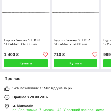
Бур по бетону STHOR
Бур по бетону STHOR
Бур 
SDS-Max 30x600 мм
SDS-Max 20x600 мм
SDS
1 400
710
999
₴
₴
Купити
Купити
Про нас
94% позитивних з 1502 відгуків за рік
Працює з 28.09.2016
м. Миколаїв
пл. Леонтовича, 7, магазин 42. У воєнний час працюємо