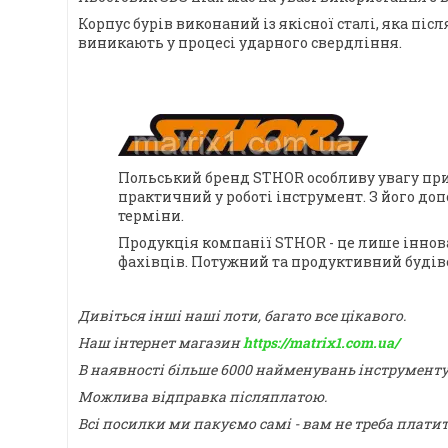
Корпус бурів виконаний із якісної сталі, яка п
виникають у процесі ударного свердління.
Польський бренд STHOR особливу увагу прид
практичний у роботі інструмент. З його до
терміни.
Продукція компанії STHOR - це лише іннов
фахівців. Потужний та продуктивний будіве
Дивіться інші наші лоти, багато все цікавого.
Наш інтернет магазин
https://matrix1.com.ua/
В наявності більше 6000 найменувань інструмент
Можлива відправка післяплатою.
Всі посилки ми пакуємо самі - вам не треба плати