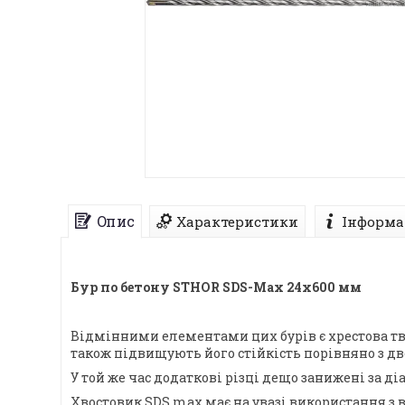
Опис
Характеристики
Інформа
Бур по бетону STHOR SDS-Max 24x600 мм
Відмінними елементами цих бурів є хрестова тве
також підвищують його стійкість порівняно з д
У той же час додаткові різці дещо занижені за 
Хвостовик SDS max має на увазі використання 