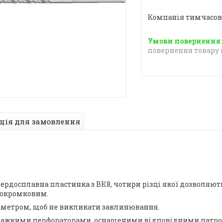
Компанія тимчасов
повернення товару 
ція для замовлення
рдосплавна пластинка з ВК8, чотири різці якої дозволяють
вокромковим.
діаметром, щоб не викликати заклинювання.
з важкими перфораторами, оснащеними відповідними патр