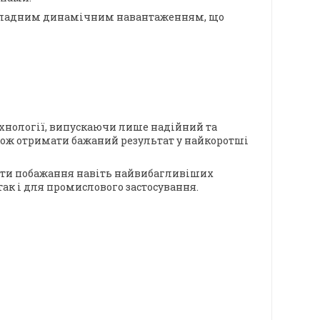
ти складним динамічним навантаженням, що
ехнології, випускаючи лише надійний та
акож отримати бажаний результат у найкоротші
нити побажання навіть найвибагливіших
ак і для промислового застосування.