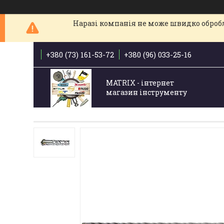
Наразі компанія не може швидко обробля
+380 (73) 161-53-72
+380 (96) 033-25-16
MATRIX - інтернет
магазин інструменту