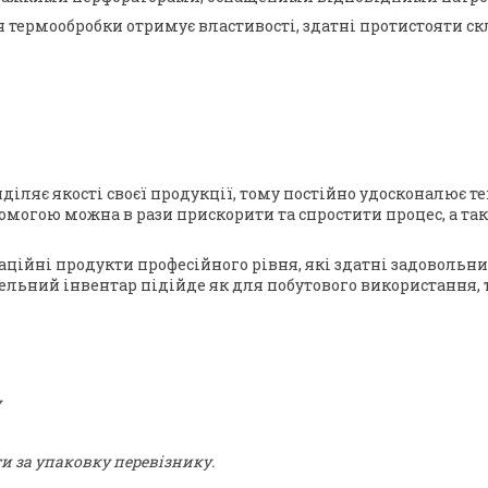
ісля термообробки отримує властивості, здатні протистоя
іляє якості своєї продукції, тому постійно удосконалює т
помогою можна в рази прискорити та спростити процес, а т
аційні продукти професійного рівня, які здатні задоволь
льний інвентар підійде як для побутового використання, т
у
ти за упаковку перевізнику.