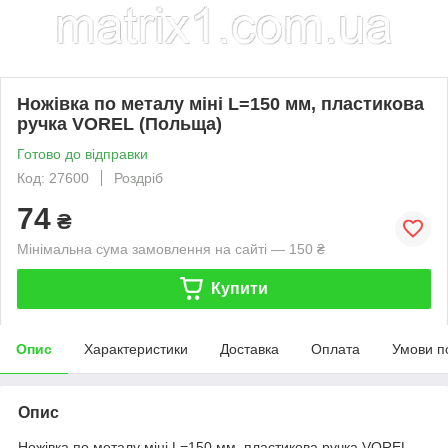
Ножівка по металу міні L=150 мм, пластикова
ручка VOREL (Польща)
Готово до відправки
Код: 27600
Роздріб
74
₴
Мінімальна сума замовлення на сайті — 150 ₴
Купити
Опис
Характеристики
Доставка
Оплата
Умови п
Опис
Ножівка по металу міні L=150 мм, пластикова ручка VOREL