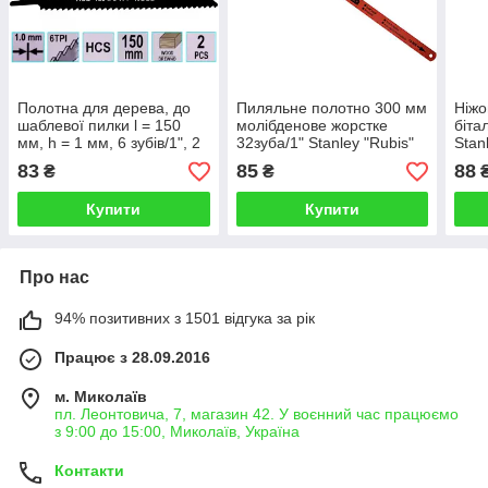
Полотна для дерева, до
Пиляльне полотно 300 мм
Ніжо
шаблевої пилки l = 150
молібденове жорстке
біта
мм, h = 1 мм, 6 зубів/1", 2
32зуба/1" Stanley "Rubis"
Stan
шт. YATO YT-33935
1-15-907
1-15
83
85
88
₴
₴
Купити
Купити
Про нас
94% позитивних з 1501 відгука за рік
Працює з 28.09.2016
м. Миколаїв
пл. Леонтовича, 7, магазин 42. У воєнний час працюємо
з 9:00 до 15:00, Миколаїв, Україна
Контакти