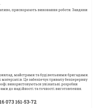
.
паливо, прискорюють виконання роботи. Завдяки
априклад, майстрами та будівельними бригадами.
х матеріалів. Це забезпечує тривалу безперервну
рофі використовуються унікальні розробки
ми до надійності та точності виготовлення.
 073 161-53-72