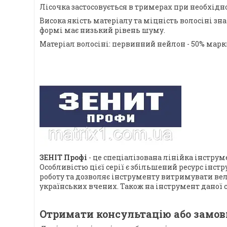
Лісочка застосовується в тримерах при необхід
Висока якість матеріалу та міцність волосіні 
формі має низький рівень шуму.
Матеріал волосіні: первинний нейлон - 50% марки
ЗЕНІТ Профі
- це спеціалізована лінійка інстр
Особливістю цієї серії є збільшений ресурс інст
роботу та дозволяє інструменту витримувати ве
українських вчених. Також на інструмент даної
Отримати консультацію або замовит