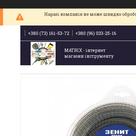
Наразі компанія не може швидко обробля
+380 (73) 161-53-72
+380 (96) 033-25-16
MATRIX - інтернет
магазин інструменту