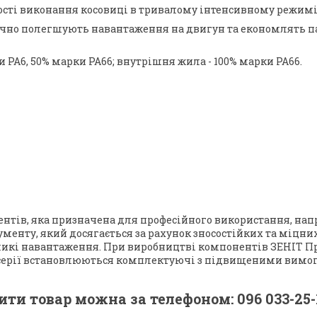
ності виконання косовиці в тривалому інтенсивному режимі
значно полегшують навантаження на двигун та економлять 
 РА6, 50% марки РА66; внутрішня жила - 100% марки РА66.
ументів, яка призначена для професійного використання, н
рументу, який досягається за рахунок зносостійких та міцни
ликі навантаження. При виробництві компонентів ЗЕНІТ П
 серії встановлюються комплектуючі з підвищеними вимога
и товар можна за телефоном: 096 033-25-16