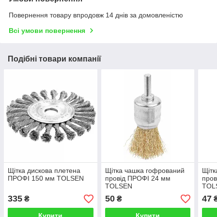
Повернення товару впродовж 14 днів за домовленістю
Всі умови повернення
Подібні товари компанії
Щітка дискова плетена
Щітка чашка гофрований
Щітк
ПРОФІ 150 мм TOLSEN
провід ПРОФІ 24 мм
пров
TOLSEN
TOL
335
50
47
₴
₴
Купити
Купити