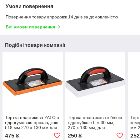
Умови повернення
Повернення товару впродовж 14 днів за домовленістю
Всі умови повернення
Подібні товари компанії
Тертка пластикова YATO з
Тертка пластикова з білою
Терт
гідрогумовою прокладкою
гідрогубкою h = 30 мм,
комі
t 18 мм 270 x 130 мм для
270 x 130 мм, для
мм 2
змиву керамічної плитки
змивання керамічної
змив
475
250
252
₴
₴
плитки YATO (YT-51904)
YAT