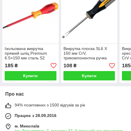
Ізольована викрутка
Викрутка плоска SL6 Х
Викр
прямий шліц Premium
150 мм CrV,
хрес
6.5×150 мм сталь S2
трикомпонентна ручка
CrV 
TOLSEN V30212
VOREL 60957 (Польща)
185
108
185
₴
₴
Купити
Купити
Про нас
94% позитивних з 1500 відгуків за рік
Працює з 28.09.2016
м. Миколаїв
пл. Леонтовича, 7, магазин 42. У воєнний час працюємо