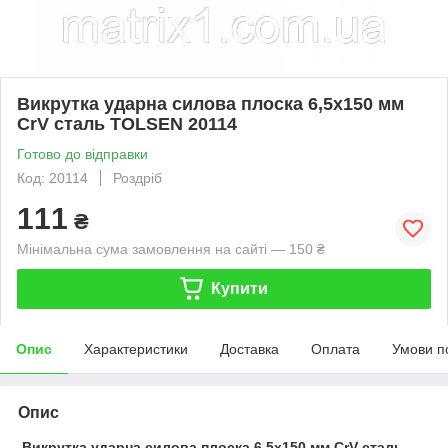
Викрутка ударна силова плоска 6,5х150 мм
CrV сталь TOLSEN 20114
Готово до відправки
Код: 20114
Роздріб
111
₴
Мінімальна сума замовлення на сайті — 150 ₴
Купити
Опис
Характеристики
Доставка
Оплата
Умови п
Опис
Викрутка ударна силова плоска 6,5х150 мм CrV сталь