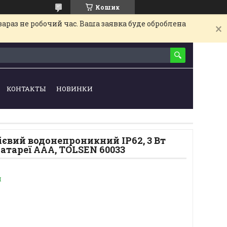
Кошик
араз не робочий час. Ваша заявка буде оброблена
КОНТАКТЫ
НОВИНКИ
євий водонепроникний IP62, 3 Вт
 батареї AАA, TOLSEN 60033
и