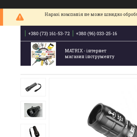
Наразі компанія не може швидко обробля
+380 (73) 161-53-72
+380 (96) 033-25-16
MATRIX - інтернет
магазин інструменту