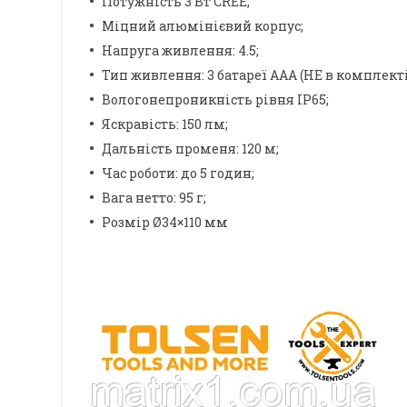
Потужність 3 Вт CREE;
Міцний алюмінієвий корпус;
Напруга живлення: 4.5;
Тип живлення: 3 батареї AAA (НЕ в комплекті
Вологонепроникність рівня IP65;
Яскравість: 150 лм;
Дальність променя: 120 м;
Час роботи: до 5 годин;
Вага нетто: 95 г;
Розмір Ø34×110 мм