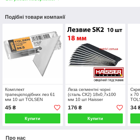
Подібні товари компанії
Комплект
Леза сегментні чорні
Скре
трапецієподібних лез 61
(сталь СК2) 18х0,7х100
х 70
мм 10 шт TOLSEN
мм 10 шт Haisser
TOL
45
176
34
₴
₴
Купити
Купити
Про нас