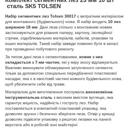
сталь SK5 TOLSEN
Набір сегментних лез Tolsen 30017
є витратним матеріалом
для монтажного (будівельного) ножа. В набір входить
10 лез
шириною 18 мм
. Дані леза спільно з монтажним ножем
застосовуються для різання паперу, картону, ізоляційної
стрічки, оздоблювальних матеріалів, кабелів, упаковки та
інших матеріалів. Такий набір завжди повинен бути в запасі
при проведенні побутового ремонту.
За типом дані леза є сегментованими,
кожне з них
складається з 7-ми частин
, які у міру зносу відламуються.
Важливо виконувати обламування затупленого сегмента
тільки за допомогою спеціально передбаченої пластикової
насадки, яка є в хвостовій частині кожного будівельного ножа,
щоб убезпечити себе від травм.
Матеріалом для виготовлення послужила
високоякісна
інструментальна сталь
з високим вмістом вуглецю, яка
гарантує міцність, надійність і гостроту лез. Набір
поставляється в компактній пластиковій упаковці, яка
дозволяє зручно і безпечно зберігати леза. Отвір у кришці
дозволяє підвісити упаковку з рештою лезами на панелі
верстата або в робочій зоні майстерні.