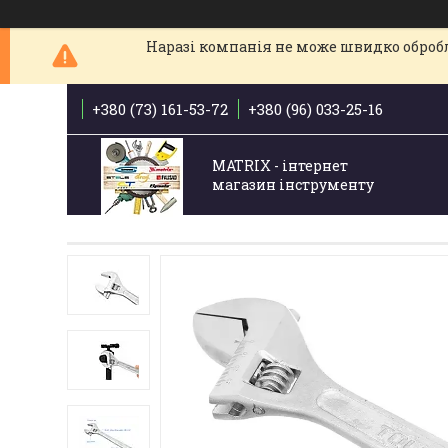
Наразі компанія не може швидко обробля
+380 (73) 161-53-72
+380 (96) 033-25-16
MATRIX - інтернет
магазин інструменту