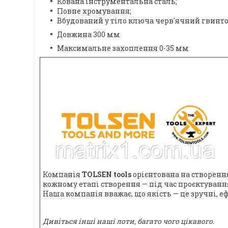
Кована інструментальна сталь;
Повне хромування;
Вбудований у тіло ключа черв'ячний гвинто
Довжина 300 мм
Максимальне захоплення 0-35 мм
Компанія
TOLSEN tools
орієнтована на створенн
кожному етапі створення — під час проєктування
Наша компанія вважає, що якість — це зручні, е
Дивіться інші наші лоти, багато чого цікавого.