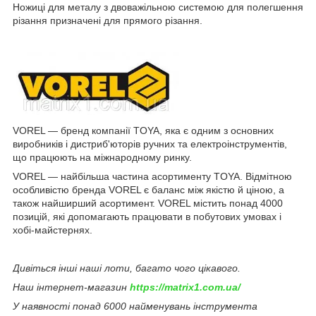
Ножиці для металу з двоважільною системою для полегшення
різання призначені для прямого різання.
VOREL — бренд компанії TOYA, яка є одним з основних
виробників і дистриб'юторів ручних та електроінструментів,
що працюють на міжнародному ринку.
VOREL — найбільша частина асортименту TOYA. Відмітною
особливістю бренда VOREL є баланс між якістю й ціною, а
також найширший асортимент. VOREL містить понад 4000
позицій, які допомагають працювати в побутових умовах і
хобі-майстернях.
Дивіться інші наші лоти, багато чого цікавого.
Наш інтернет-магазин
https://matrix1.com.ua/
У наявності понад 6000 найменувань інструмента