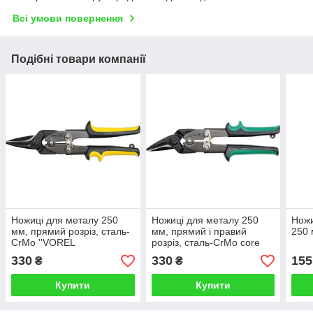
Всі умови повернення
Подібні товари компанії
Ножиці для металу 250
Ножиці для металу 250
Ножи
мм, прямий розріз, сталь-
мм, прямий і правий
250
CrMo ''VOREL
розріз, сталь-CrMo core
VOREL
330
330
155
₴
₴
Купити
Купити