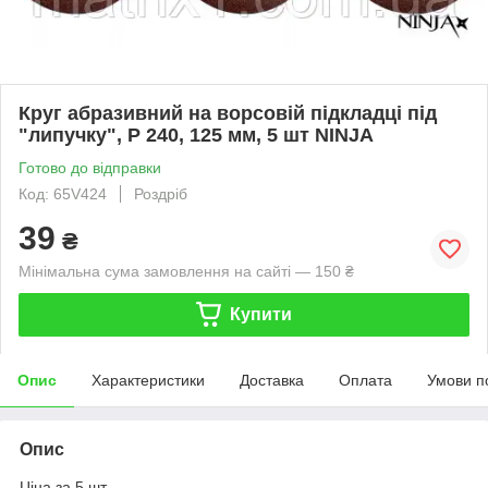
Круг абразивний на ворсовій підкладці під
"липучку", P 240, 125 мм, 5 шт NINJA
Готово до відправки
Код: 65V424
Роздріб
39
₴
Мінімальна сума замовлення на сайті — 150 ₴
Купити
Опис
Характеристики
Доставка
Оплата
Умови п
Опис
Ціна за 5 шт.