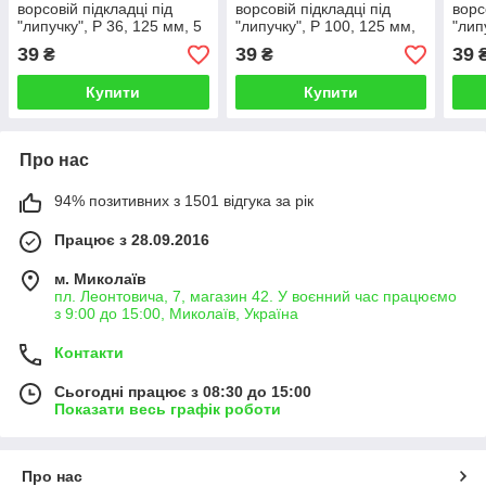
ворсовій підкладці під
ворсовій підкладці під
ворс
"липучку", P 36, 125 мм, 5
"липучку", P 100, 125 мм,
"лип
шт NINJA
5 шт NINJA
5 шт
39
39
39
₴
₴
Купити
Купити
Про нас
94% позитивних з 1501 відгука за рік
Працює з 28.09.2016
м. Миколаїв
пл. Леонтовича, 7, магазин 42. У воєнний час працюємо
з 9:00 до 15:00, Миколаїв, Україна
Контакти
Сьогодні працює з 08:30 до 15:00
Показати весь графік роботи
Про нас