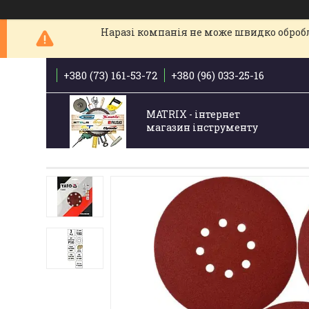
Наразі компанія не може швидко обробля
+380 (73) 161-53-72
+380 (96) 033-25-16
MATRIX - інтернет
магазин інструменту