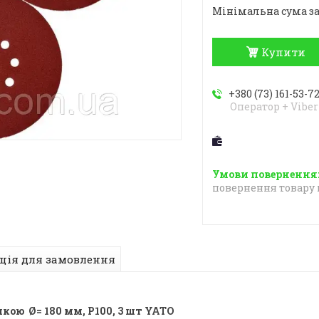
Мінімальна сума за
Купити
+380 (73) 161-53-7
Оператор + Viber
повернення товару 
ція для замовлення
кою Ø= 180 мм, Р100, 3 шт YATO