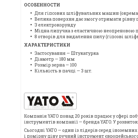
ОСОБЕННОСТИ
Для гіпсових шліфувальних машин (окрема 
Велика поверхня дає змогу отримати рівну 
З електрокорунду
Міцна липучка з еластичною неопреновою 
8 отворів для видалення пилу (гіпсові шл
ХАРАКТЕРИСТИКИ
Застосування — Штукатурка
Діаметр — 180 мм
Розмір зерна — 100
Кількість в пачці — 3 шт.
Компанія YATO понад 20 років працює у сфері по
інструментів компанії — бренда YATO. У розвито
Сьогодні YATO — один із лідерів серед іноземних
і помірну ціну ручний інструмент європейського