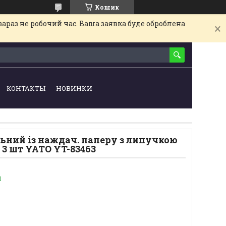
Кошик
араз не робочий час. Ваша заявка буде оброблена
КОНТАКТЫ
НОВИНКИ
ьний із наждач. паперу з липучкою
0, 3 шт YATO YT-83463
и