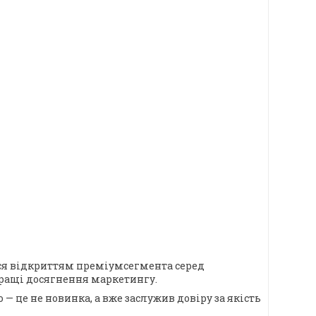
ався відкриттям преміумсегмента серед
йкращі досягнення маркетингу.
— це не новинка, а вже заслужив довіру за якість