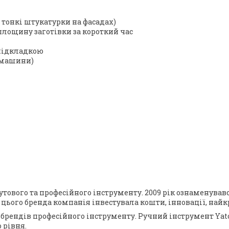
тонкі штукатурки на фасадах)
площину заготівки за короткий час
підкладкою
іфмашини)
бутового та професійного інструменту. 2009 рік ознаменув
к цього бренда компанія інвестувала кошти, інновації, на
 брендів професійного інструменту. Ручний інструмент Yato 
 рівня.