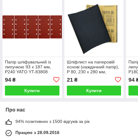
Папір шліфувальний із
Шліфлист на паперовій
Папі
липучкою 93 х 187 мм,
основі (наждачний папір),
липу
Р240 YATO YT-83808
P 80, 230 х 280 мм,
Р18
водостійкий YATO YT-8401
94
21
94
₴
₴
Купити
Купити
Про нас
94% позитивних з 1500 відгуків за рік
Працює з 28.09.2016