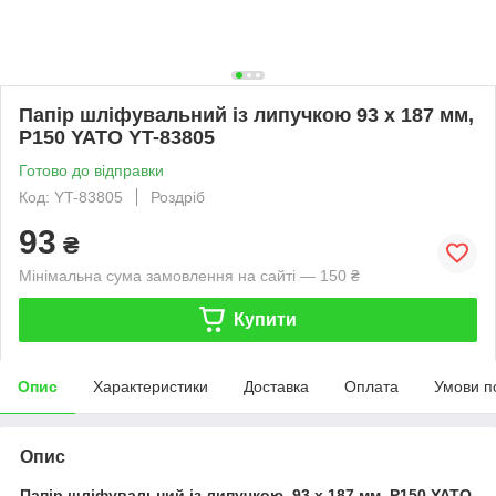
Папір шліфувальний із липучкою 93 х 187 мм,
Р150 YATO YT-83805
Готово до відправки
Код: YT-83805
Роздріб
93
₴
Мінімальна сума замовлення на сайті — 150 ₴
Купити
Опис
Характеристики
Доставка
Оплата
Умови п
Опис
Папір шліфувальний із липучкою 93 х 187 мм, Р150 YATO