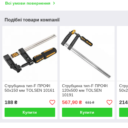
Всі умови повернення
Подібні товари компанії
Струбцина тип-F ПРОФІ
Струбцина тип-F ПРОФІ
Стру
50х150 мм TOLSEN 10161
120х500 мм TOLSEN
50х
10191
188
567,90
214
₴
₴
631 ₴
Купити
Купити