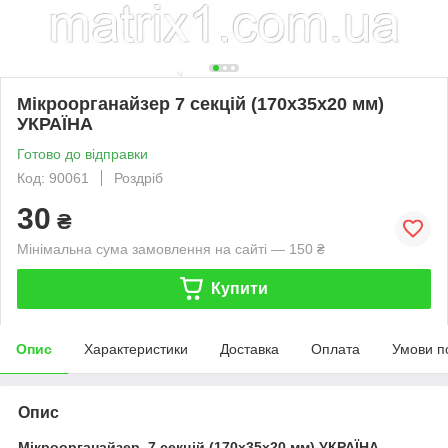
Мікроорганайзер 7 секцій (170х35х20 мм)
УКРАЇНА
Готово до відправки
Код: 90061
Роздріб
30
₴
Мінімальна сума замовлення на сайті — 150 ₴
Купити
Опис
Характеристики
Доставка
Оплата
Умови п
Опис
Мікроорганайзер 7 секцій (170х35х20 мм) УКРАЇНА