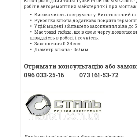
Ключ розвідний тонкі губки Ргой 150 мм Сталь -
робіт в авторемонтних майстернях і при монта
Висока якість інструменту. Виготовлений із
Рукоятка ключа додатково покрита термоплас
У цій моделі збільшено захоплення зіва до
Має тонкі гкбки , що в свою чергу дозволяє
швидкість в роботі і точність.
Захоплення 0-34 мм.
Діаметр ключа - 150 мм
Отримати консультацію або замов
096 033-25-16 073 161-53-72
Дивіться інші наші лоти, багато все цікавого.