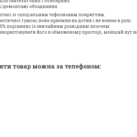
 для сантехнічних і слюсарних
жі/демонтажі обладнання.
 сталі зі спеціальним тефлоновим покриттям.
тичної гумою, вона приємна на дотик і не ковзає в руці.
 50% порівняно із звичайним розвідним ключем.
 використовувати його в обмеженому просторі, менший кут на
ити товар можна за телефоном: