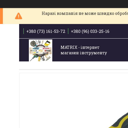
Наразі компанія не може швидко обробля
+380 (73) 161-53-72
+380 (96) 033-25-16
MATRIX - інтернет
магазин інструменту