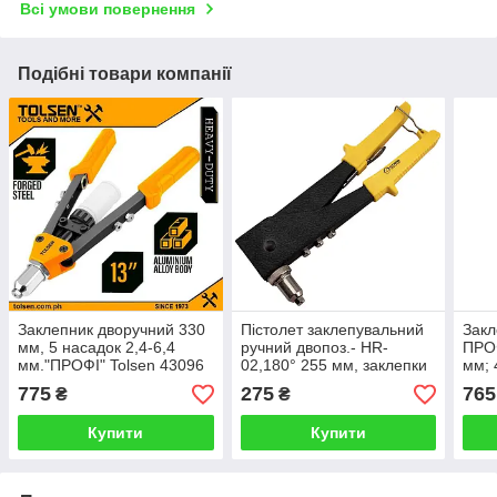
Всі умови повернення
Подібні товари компанії
Заклепник дворучний 330
Пістолет заклепувальний
Закл
мм, 5 насадок 2,4-6,4
ручний двопоз.- HR-
ПРОФ
мм."ПРОФІ" Tolsen 43096
02,180° 255 мм, заклепки
мм; 
2.4,3.2, 4.0, 4.8 мм
775
275
765
₴
₴
Купити
Купити