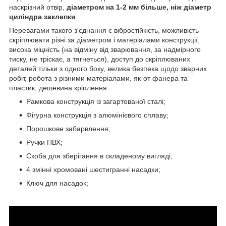
наскрізний отвір,
діаметром на 1-2 мм більше, ніж діаметр
циліндра заклепки
.
Перевагами такого з'єднання є вібростійкість, можливість
скріплювати різні за діаметром і матеріалами конструкції,
висока міцність (на відміну від зварювання, за надмірного
тиску, не тріскає, а тягнеться), доступ до скріплюваних
деталей тільки з одного боку, велика безпека щодо зварних
робіт, робота з різними матеріалами, як-от фанера та
пластик, дешевина кріплення.
Рамкова конструкція із загартованої сталі;
Фігурна конструкція з алюмінієвого сплаву;
Порошкове забарвлення;
Ручки ПВХ;
Скоба для зберігання в складеному вигляді;
4 змінні хромовані шестигранні насадки;
Ключ для насадок;