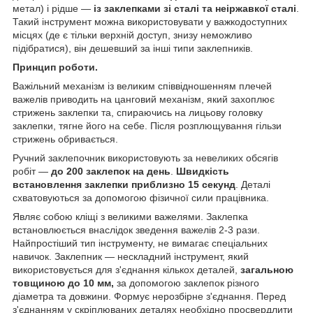
метал) і рідше —
із заклепками зі сталі та неіржавкої сталі
.
Такий інструмент можна використовувати у важкодоступних
місцях (де є тільки верхній доступ, знизу неможливо
підібратися), він дешевший за інші типи заклепників.
Принцип роботи.
Важільний механізм із великим співвідношенням плечей
важелів приводить на цанговий механізм, який захоплює
стрижень заклепки та, спираючись на лицьову головку
заклепки, тягне його на себе. Після розплющування гільзи
стрижень обривається.
Ручний заклепочник використовують за невеликих обсягів
робіт —
до 200 заклепок на день
.
Швидкість
встановлення заклепки приблизно 15 секунд
. Деталі
схватовуються за допомогою фізичної сили працівника.
Являє собою кліщі з великими важелями. Заклепка
встановлюється внаслідок зведення важелів 2-3 рази.
Найпростіший тип інструменту, не вимагає спеціальних
навичок. Заклепник — нескладний інструмент, який
використовується для з'єднання кількох деталей,
загальною
товщиною до 10 мм,
за допомогою заклепок різного
діаметра та довжини. Формує нерозбірне з'єднання. Перед
з'єднанням у скріплюваних деталях необхідно просвердлити