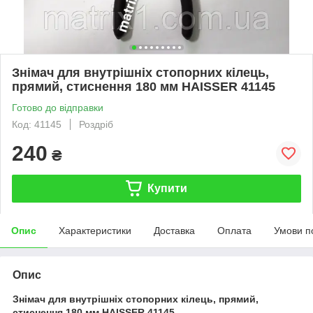
Знімач для внутрішніх стопорних кілець,
прямий, стиснення 180 мм HAISSER 41145
Готово до відправки
Код: 41145
Роздріб
240
₴
Купити
Опис
Характеристики
Доставка
Оплата
Умови п
Опис
Знімач для внутрішніх стопорних кілець, прямий,
стиснення 180 мм HAISSER 41145