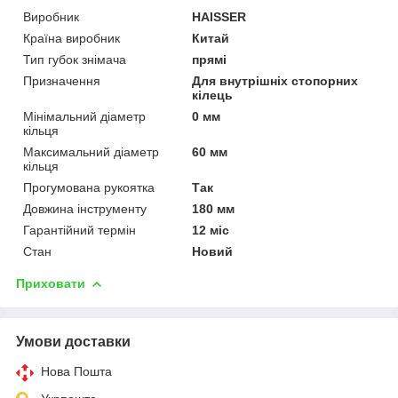
Виробник
HAISSER
Країна виробник
Китай
Тип губок знімача
прямі
Призначення
Для внутрішніх стопорних
кілець
Мінімальний діаметр
0 мм
кільця
Максимальний діаметр
60 мм
кільця
Прогумована рукоятка
Так
Довжина інструменту
180 мм
Гарантійний термін
12 міс
Стан
Новий
Приховати
Умови доставки
Нова Пошта