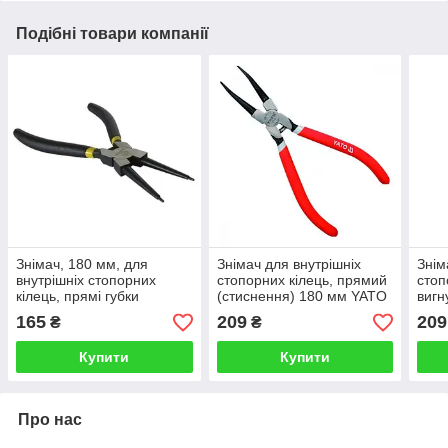
Подібні товари компанії
Знімач, 180 мм, для
Знімач для внутрішніх
Знім
внутрішніх стопорних
стопорних кілець, прямий
стоп
кілець, прямі губки
(стиснення) 180 мм YATO
вигн
(стиснення) СТАЛЬ 41047
YT-2137
мм 
165
209
209
₴
₴
Купити
Купити
Про нас