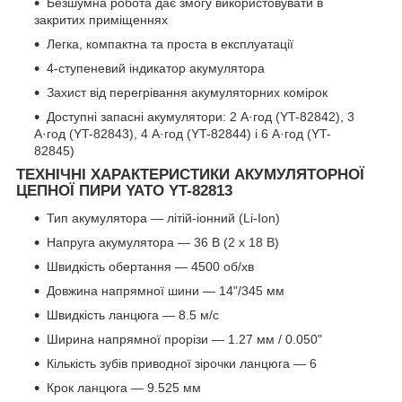
Безшумна робота дає змогу використовувати в
закритих приміщеннях
Легка, компактна та проста в експлуатації
4-ступеневий індикатор акумулятора
Захист від перегрівання акумуляторних комірок
Доступні запасні акумулятори: 2 А·год (YT-82842), 3
А·год (YT-82843), 4 А·год (YT-82844) і 6 А·год (YT-
82845)
ТЕХНІЧНІ ХАРАКТЕРИСТИКИ АКУМУЛЯТОРНОЇ
ЦЕПНОЇ ПИРИ YATO YT-82813
Тип акумулятора — літій-іонний (Li-Ion)
Напруга акумулятора — 36 В (2 x 18 В)
Швидкість обертання — 4500 об/хв
Довжина напрямної шини — 14"/345 мм
Швидкість ланцюга — 8.5 м/с
Ширина напрямної прорізи — 1.27 мм / 0.050"
Кількість зубів приводної зірочки ланцюга — 6
Крок ланцюга — 9.525 мм