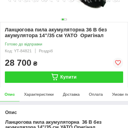
Ланцюгова пила акумуляторна 36 В без
акумулятора 14"/35 см YATO Оригінал
Готово до відправки
Код: YT-84821
Роздріб
28 700
₴
Купити
Опис
Характеристики
Доставка
Оплата
Умови п
Опис
Ланцюгова пила акумуляторна 36 В без
акумулятора 14"/35 см YATO Оригінал