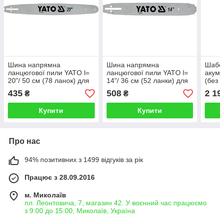
Шина напрямна
Шина напрямна
Шаб
ланцюгової пили YATO l=
ланцюгової пили YATO l=
акум
20"/ 50 см (78 ланок) для
14"/ 36 см (52 ланки) для
(без
ланцюгів YT-849441
ланцюгів YT-84951
435
508
2 1
₴
₴
Оригінал!
Оригінал!
Купити
Купити
Про нас
94% позитивних з 1499 відгуків за рік
Працює з 28.09.2016
м. Миколаїв
пл. Леонтовича, 7, магазин 42. У воєнний час працюємо
з 9:00 до 15:00, Миколаїв, Україна