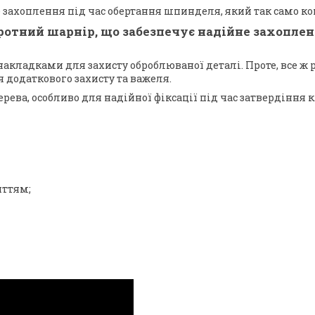
 захоплення під час обертання шпинделя, який так само ко
ротний шарнір, що забезпечує надійне захопленн
накладками для захисту оброблюваної деталі. Проте, все 
я додаткового захисту та важеля.
рева, особливо для надійної фіксації під час затвердіння 
иттям;