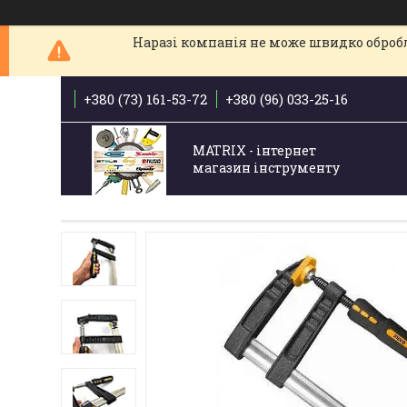
Наразі компанія не може швидко обробля
+380 (73) 161-53-72
+380 (96) 033-25-16
MATRIX - інтернет
магазин інструменту