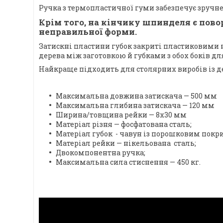
Ручка з термопластичної гуми забезпечує зручне
Крім того, на кінчику шпинделя є пово
неправильної форми.
Затискні пластини губок закриті пластиковими 
дерева між заготовкою й губками з обох боків дл
Найкраще підходить для столярних виробів із де
Максимальна довжина затискача — 500 мм
Максимальна глибина затискача — 120 мм
Ширина/товщина рейки — 8х30 мм
Матеріал різня — фосфатована сталь;
Матеріал губок - чавун із порошковим покр
Матеріал рейки — нікельована сталь;
Двокомпонентна ручка;
Максимальна сила стиснення — 450 кг.