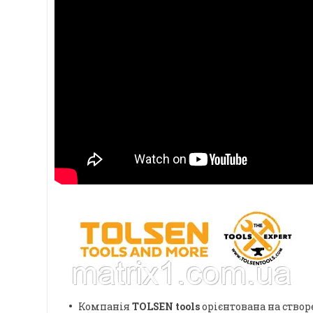
Компанія
TOLSEN tools
орієнтована на створ