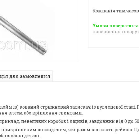
Компанія тимчасов
повернення товару 
ція для замовлення
юймів) кований стрижневий затискач із вуглецевої сталі 
ання клеєм або кріплення гвинтами.
риклад, невеликих коробок і ящиків, завдовжки від 0 до 5
 з прикріпленим шпинделем, які разом ковзають рейкою. Це
облюваної деталі.