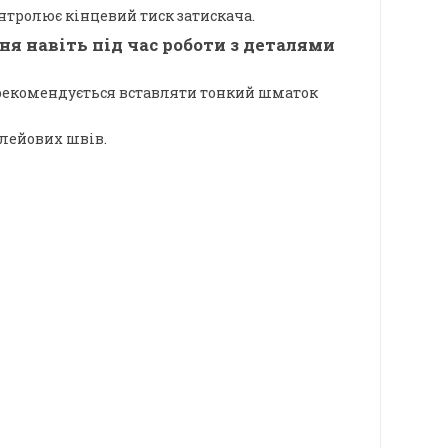
нтролює кінцевий тиск затискача.
я навіть під час роботи з деталями
ж рекомендується вставляти тонкий шматок
клейових швів.