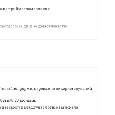
о не приймає замовлення
протягом 14 днів
за домовленістю
F-подібної форми, переважно використовуваний
00 мм/0-20 дюймів.
 дає змогу налаштувати отвір затискача