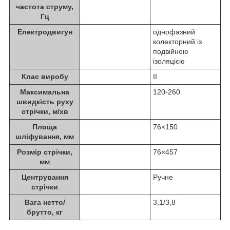
частота струму,
Гц
Електродвигун
однофазний
колекторний із
подвійною
ізоляцією
Клас виробу
II
Максимальна
120-260
швидкість руху
стрічки, м/хв
Площа
76×150
шліфування, мм
Розмір стрічки,
76×457
мм
Центрування
Ручне
стрічки
Вага нетто/
3,1/3,8
брутто, кг