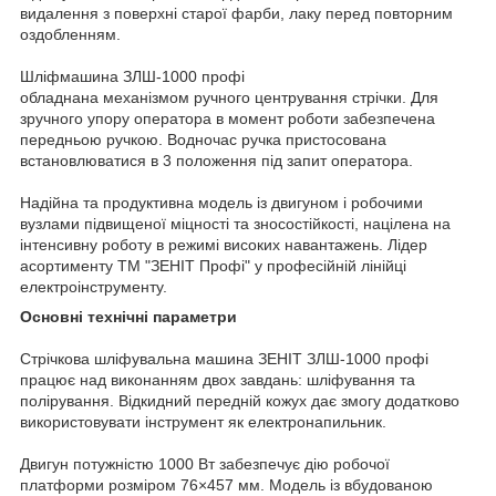
видалення з поверхні старої фарби, лаку перед повторним
оздобленням.
Шліфмашина ЗЛШ-1000 профі
обладнана механізмом ручного центрування стрічки. Для
зручного упору оператора в момент роботи забезпечена
передньою ручкою. Водночас ручка пристосована
встановлюватися в 3 положення під запит оператора.
Надійна та продуктивна модель із двигуном і робочими
вузлами підвищеної міцності та зносостійкості, націлена на
інтенсивну роботу в режимі високих навантажень. Лідер
асортименту ТМ "ЗЕНІТ Профі" у професійній лінійці
електроінструменту.
Основні технічні параметри
Стрічкова шліфувальна машина ЗЕНІТ ЗЛШ-1000 профі
працює над виконанням двох завдань: шліфування та
полірування. Відкидний передній кожух дає змогу додатково
використовувати інструмент як електронапильник.
Двигун потужністю 1000 Вт забезпечує дію робочої
платформи розміром 76×457 мм. Модель із вбудованою