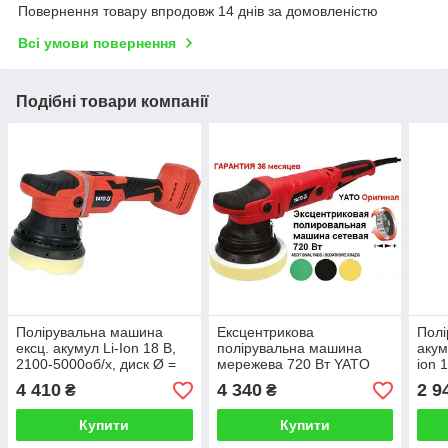
Повернення товару впродовж 14 днів за домовленістю
Всі умови повернення
Подібні товари компанії
Полірувальна машина
Ексцентрикова
Полі
ексц. акумул Li-Ion 18 В,
полірувальна машина
акум
2100-5000об/х, диск Ø =
мережева 720 Вт YATO
ion 
125 мм, екс (без
Оригінал
YATO
4 410
4 340
2 9
₴
₴
акумулятора) YATO
Купити
Купити