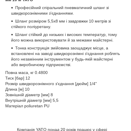
Професійний спіральний пневматичний шланг зі
швидкорознімними з'єднаннями.
Шланг розміром 5,5х8 мм і завдовжки 10 метрів зі
стійкого поліуретану.
Шланг стійкий до низьких і високих температур, тому
його можна використовувати й за межами майстерні.
Тонка конструкція змійовика заощаджує місце, а
встановлені на заводі швидкорознімні з'єднання роблять
його незамінним інструментом у будь-якій майстерні
або виробничому підприємстві.
Повна маса, кг 0.4800
Тиск [бар] 12
Розмір швидкорознімного з'єднання [дюйм] 1/4"
Длина [м] 10
Зовнішній діаметр [мм] 8
Внутрішній діаметр [мм] 5,5
Матеріал poliuretan PU
Компанія YATO понад 20 років працює у сфері