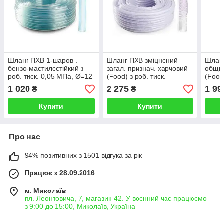
Шланг ПХВ 1-шаров .
Шланг ПХВ зміцнений
Шлан
бензо-мастилостійкий з
загал. признач. харчовий
общи
роб. тиск. 0,05 МПа, Ø=12
(Food) з роб. тиск.
(Foo
мм, t=1,5 мм, l= 25 м
0,8МПа, Ø=10мм,
0,0
1 020
2 275
1 9
₴
₴
t=1,7мм, l=50м
t=1,
Купити
Купити
Про нас
94% позитивних з 1501 відгука за рік
Працює з 28.09.2016
м. Миколаїв
пл. Леонтовича, 7, магазин 42. У воєнний час працюємо
з 9:00 до 15:00, Миколаїв, Україна