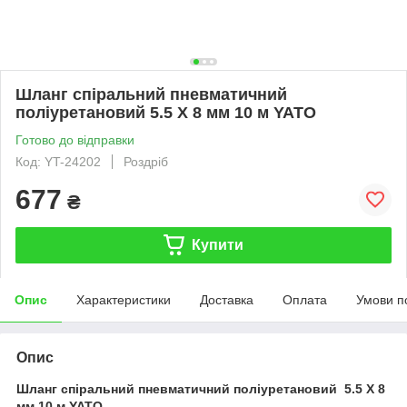
Шланг спіральний пневматичний
поліуретановий 5.5 Х 8 мм 10 м YATO
Готово до відправки
Код: YT-24202
Роздріб
677
₴
Купити
Опис
Характеристики
Доставка
Оплата
Умови п
Опис
Шланг спіральний пневматичний поліуретановий 5.5 Х 8
мм 10 м YATO