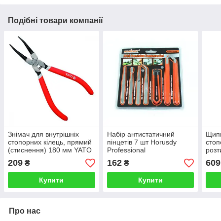
Подібні товари компанії
Знімач для внутрішніх
Набір антистатичний
Щип
стопорних кілець, прямий
пінцетів 7 шт Horusdy
стоп
(стиснення) 180 мм YATO
Professional
розт
YT-2137
розв
209
162
609
₴
₴
Купити
Купити
Про нас