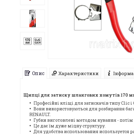
Опис
Характеристики
Інформа
Щипці для затиску шлангових хомутів 170 м
Професійні кліщі для затискачів типу Clic і C
Вони використовуються для розбирання бага
RENAULT.
Губки виготовлені методом кування - потім
Це дає їм дуже міцну структуру.
Для удобства использования используется 