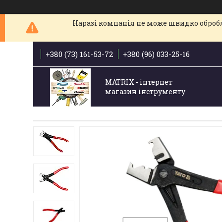
Наразі компанія не може швидко обробля
+380 (73) 161-53-72
+380 (96) 033-25-16
MATRIX - інтернет
магазин інструменту