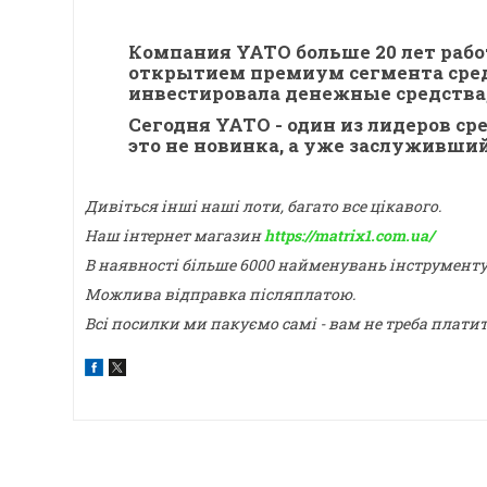
Компания
YATO
больше 20 лет рабо
открытием премиум сегмента сред
инвестировала денежные средства
Сегодня
YATO
- один из лидеров с
это не новинка, а уже заслуживши
Дивіться інші наші лоти, багато все цікавого.
Наш інтернет магазин
https://matrix1.com.ua/
В наявності більше 6000 найменувань інструмент
Можлива відправка післяплатою.
Всі посилки ми пакуємо самі - вам не треба плати