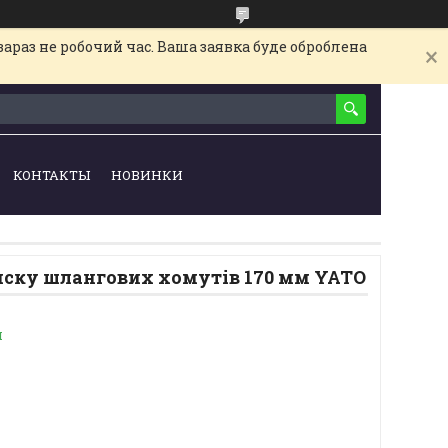
араз не робочий час. Ваша заявка буде оброблена
КОНТАКТЫ
НОВИНКИ
иску шлангових хомутів 170 мм YATO
и