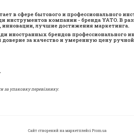
тает в сфере бытового и профессионального инс
и инструментов компании - бренда YATO. В раз
, инновации, лучшие достижения маркетинга.
реди иностранных брендов профессионального и
й доверие за качество и умеренную цену ручно
у
ти за упаковку перевізнику.
Сайт створений на маркетплейсі
Prom.ua