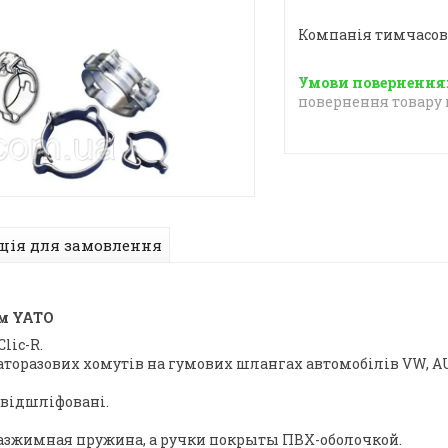
Компанія тимчасов
повернення товару 
ція для замовлення
м YATO
lic-R.
торазових хомутів на гумових шлангах автомобілів VW, AUD
 відшліфовані.
разжимная пружина, а ручки покрыты ПВХ-оболочкой.