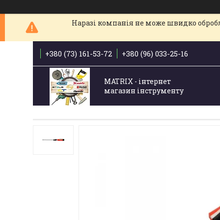
Наразі компанія не може швидко обробля
+380 (73) 161-53-72
+380 (96) 033-25-16
MATRIX - інтернет
магазин інструменту