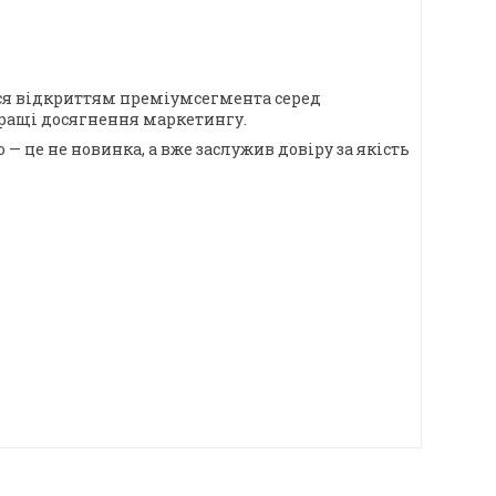
ався відкриттям преміумсегмента серед
йкращі досягнення маркетингу.
— це не новинка, а вже заслужив довіру за якість