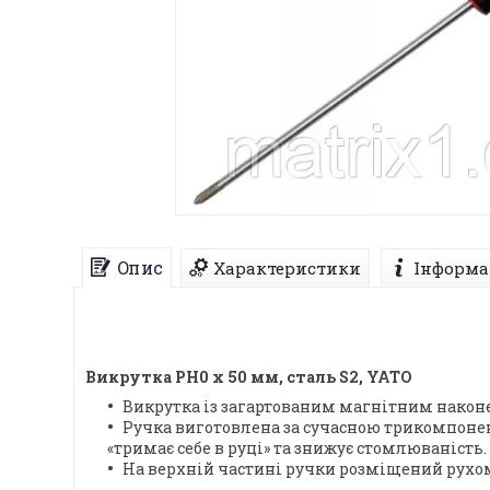
Опис
Характеристики
Інформа
Викрутка PH0 х 50 мм, сталь S2, YATO
Викрутка із загартованим магнітним након
Ручка виготовлена за сучасною трикомпонент
«тримає себе в руці» та знижує стомлюваність.
На верхній частині ручки розміщений рухом