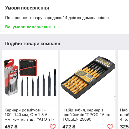
Умови повернення
Повернення товару впродовж 14 днів за домовленістю
Всі умови повернення
Подібні товари компанії
Кернери розміткові l =
Набір зубил, кернерів і
Набі
100- 140 мм; Ø = 1.5-6
пробійників "ПРОФІ" 6 шт
проб
мм, компл. 7 шт. YATO YT-
TOLSEN 25090
4, 5
47170 (Польща)
YAT
457
472
325
₴
₴