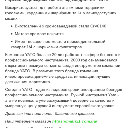
Використовується для роботи зі знімними торцевими
головками, карданними шарнірами та ін. у важкодоступних
місцях.
Виготовлений з хромованадіевой стали CrV6140
Матове хромове покриття.
Имеет посадочное место и присоединительный
квадрат 1/4 с шариковым фиксатором.
Компания YATO больше 20 лет работает в сфере бытового и
профессионального инструмента. 2009 год ознаменовался
открытием премиум сегмента среди инструментов компании -
бренда YATO. В развитие этого бренда компания
инвестировала денежные средства, инновации, лучшие
достижения маркетинга.
Сегодня YATO - один из лидеров среди иностранных брендов
профессионального инструмента. Ручной инструмент Yato -
это не новинка, а уже заслуживший доверие за качество и
умеренную цену ручной инструмент европейского уровня.
Дивіться інші наші лоти, багато все цікавого.
Наш інтернет магазин
https://matrix1.com.ua/