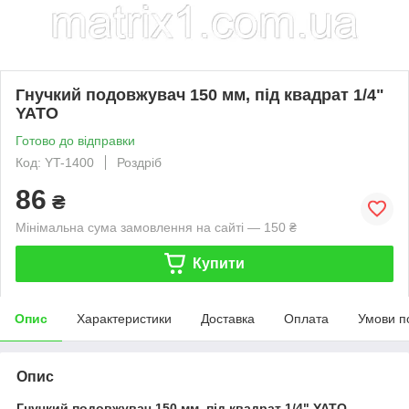
Гнучкий подовжувач 150 мм, під квадрат 1/4"
YATO
Готово до відправки
Код: YT-1400
Роздріб
86
₴
Мінімальна сума замовлення на сайті — 150 ₴
Купити
Опис
Характеристики
Доставка
Оплата
Умови п
Опис
Гнучкий подовжувач 150 мм, під квадрат 1/4" YATO